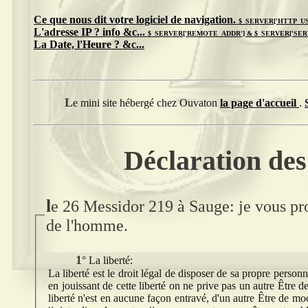
Ce que nous dit votre logiciel de navigation.
$_SERVER['HTTP_U
L'adresse IP ? info &c...
$_SERVER['REMOTE_ADDR'] & $_SERVER['SER
La Date, l'Heure ? &c...
Le mini site hébergé chez Ouvaton
la page d'accueil
.
Déclaration des 
l
e 26 Messidor 219 à Sauge: je vous pro
de l'homme.
1° La liberté:
La liberté est le droit légal de disposer de sa propre person
en jouissant de cette liberté on ne prive pas un autre Être de sa propre liberté. Lorsque un Être exige, alors que s