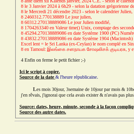
ȣ ante diem xii Kаlеnds jаnvier, 2024 C.E. - selon le calend
ȣ le 3 Janvier 2024 à 6h29 - selon la datation grégorienne d
ȣ le Mercredi 21 décendre 2023 - selon le calendrier Julien,
ȣ 2460312.770138889 Le jour julien,
ȣ 60312.270138889086 Le jour Julien modifié,
ȣ 1704263340 en Valeur time() Unix, comptage des seсοndеs
ȣ 45294.270138889086 en date Système 1900 (PC) Numéro
ȣ 43832.270138889086 en date Système 1904 (Macintosh) 
ȣ
en Tamoul: இலங்கை சனநாயக சோஷலிசக் குடியரசு, y e
4 Enfin on ferme le petit fichier ;-)
Ici le script à copier.
Source de la date
&
l'heure républicaine.
Les mois 30jour, 3semaine de 10jour par mois
&
10he
j'en rêvais, j'ignorai que cela avais exister
&
n'avais pas plus
Source: dates, heure, minute, seconde à la façon compliq
Source des autre dates.