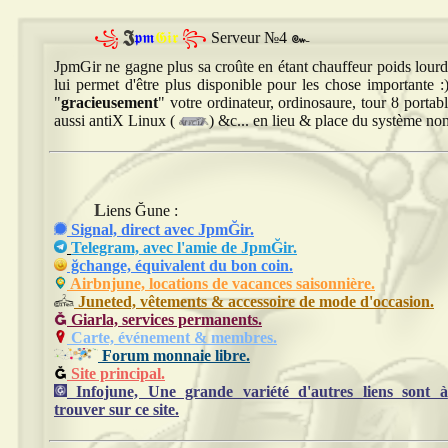
꧁
𝕵𝖕𝖒
𝕲𝖎𝖗
꧂
Serveur №4 ๛
JpmGir ne gagne plus sa croûte en étant chauffeur poids lour
lui permet d'être plus disponible pour les chose importante 
"
gracieusement
" votre ordinateur, ordinosaure, tour ȣ portab
aussi antiX Linux (
) &c... en lieu & place du système non 
Liens Ğune
:
Signal, direct avec JpmĞir.
Telegram, avec l'amie de JpmĞir.
ğchange, équivalent du bon coin.
Airbnjune, locations de vacances saisonnière.
Juneted, vêtements & accessoire de mode d'occasion.
Giarla, services permanents.
Carte, événement & membres.
Forum monnaie libre.
Site principal.
Infojune, Une grande variété d'autres liens sont à
trouver sur ce site.