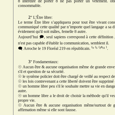
ȣ
interdire de porter
ȣ
ne pas porte
consommable.
2° L'Être libre:
Le terme Être libre s’appliquera pour tout être vivant con
com
évidement qu'il soit mâles, femelle
ȣ
autre.
Aujourd’hui 🗩, seul sapiens correspond à cette définition , d'autres être vivant fond preuves d'intelligence mais sapiens
n'est pas capable d'établir la communication, semblent il.
🗨 Arroche le 19 Floréal 219 en républicain. ⁽⁹ ⁽⁵ ⁽²⁰¹¹ ⁾.
3° Fondamentaux:
☉ Aucun être
&
aucune organisation même de grande envergure ne peu obligé un Être libre a agir contre s
s'il et question de sa sécurité.
☉ le sys
☉ un homme libre peu s'il le souhaite mettre sa vie en danger (consommation de stupéfiant notamment) mais pas celle
autre.
☉ un homme libre a le droit de choisir la méthode qu'il veux (en respectant 
propre vie.
☉ Aucun être
&
aucune organisation même/surtout de gr
affirmation même si elle sont fausse.