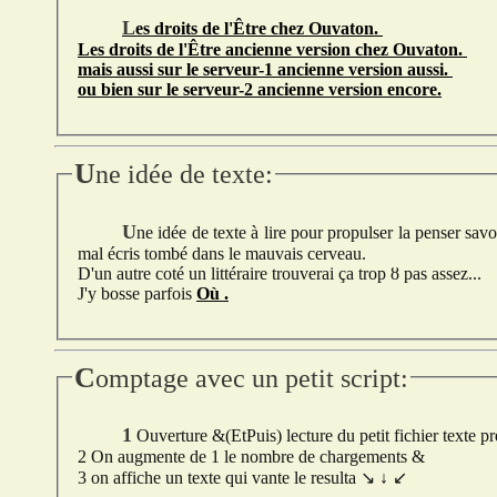
Les droits de l'Être chez Ouvaton.
Les droits de l'Être ancienne version chez Ouvaton.
mais aussi sur le serveur-1 ancienne version aussi.
ou bien sur le serveur-2 ancienne version encore.
U
ne idée de texte:
Une idée de texte à lire pour propulser la penser savoir Où, cela pourrait être passionnent! malheureusement plutôt
mal écris tombé dans le mauvais cerveau.
D'un autre coté un littéraire trouverai ça trop
ȣ
pas assez...
J'y bosse parfois
Où .
C
omptage avec un petit script:
1 Ouverture &(EtPuis) lecture du petit fichier texte pr
2 On augmente de 1 le nombre de chargements
&
3 on affiche un texte qui vante le resulta ↘ ↓ ↙